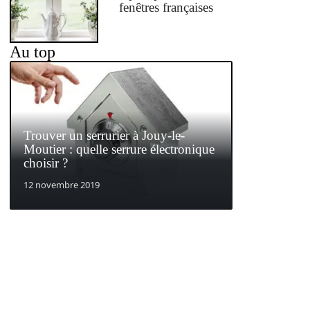
fenêtres françaises
Au top
Trouver un serrurier à Jouy-le-
Moutier : quelle serrure électronique
choisir ?
12 novembre 2019