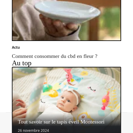
Actu
Comment consommer du cbd en fleur ?
Au top
Contact
Mentions légales
Sitemap
Tout savoir sur le tapis éveil Montessori
© 2026 | parvisdesgentils.fr
26 novembre 2024