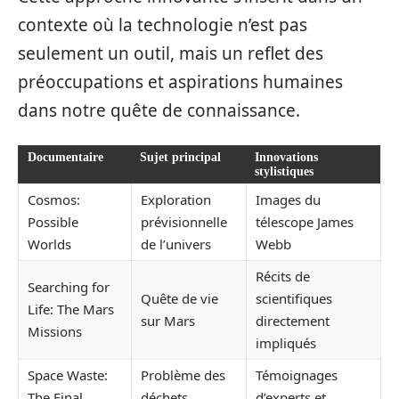
contexte où la technologie n’est pas
seulement un outil, mais un reflet des
préoccupations et aspirations humaines
dans notre quête de connaissance.
Documentaire
Sujet principal
Innovations
stylistiques
Cosmos:
Exploration
Images du
Possible
prévisionnelle
télescope James
Worlds
de l’univers
Webb
Récits de
Searching for
Quête de vie
scientifiques
Life: The Mars
sur Mars
directement
Missions
impliqués
Space Waste:
Problème des
Témoignages
The Final
déchets
d’experts et