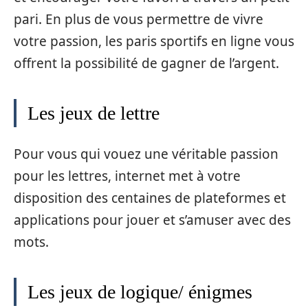
pari. En plus de vous permettre de vivre
votre passion, les paris sportifs en ligne vous
offrent la possibilité de gagner de l’argent.
Les jeux de lettre
Pour vous qui vouez une véritable passion
pour les lettres, internet met à votre
disposition des centaines de plateformes et
applications pour jouer et s’amuser avec des
mots.
Les jeux de logique/ énigmes