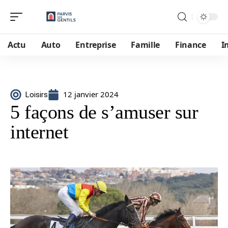
Actu
Auto
Entreprise
Famille
Finance
I
12 janvier 2024
Loisirs
5 façons de s’amuser sur
internet