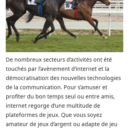
De nombreux secteurs d’activités ont été
touchés par l’avènement d’internet et la
démocratisation des nouvelles technologies
de la communication. Pour s’amuser et
profiter du bon temps seul ou entre amis,
internet regorge d’une multitude de
plateformes de jeux. Que vous soyez
amateur de jeux d’argent ou adapte de jeu