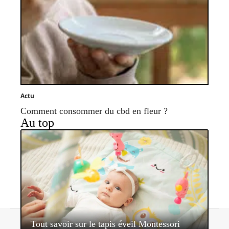
Actu
Comment consommer du cbd en fleur ?
Au top
Contact
Mentions légales
Sitemap
Tout savoir sur le tapis éveil Montessori