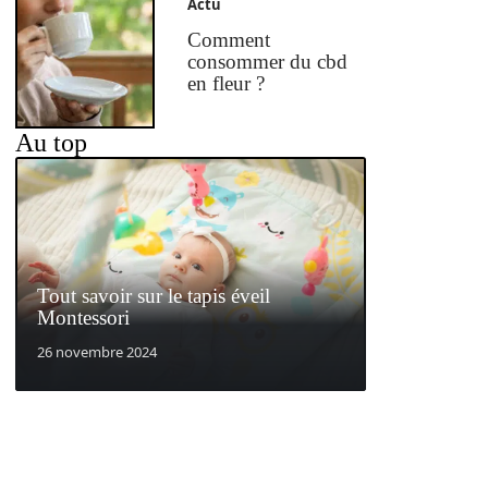
Actu
Comment
consommer du cbd
en fleur ?
Au top
Tout savoir sur le tapis éveil
Montessori
26 novembre 2024