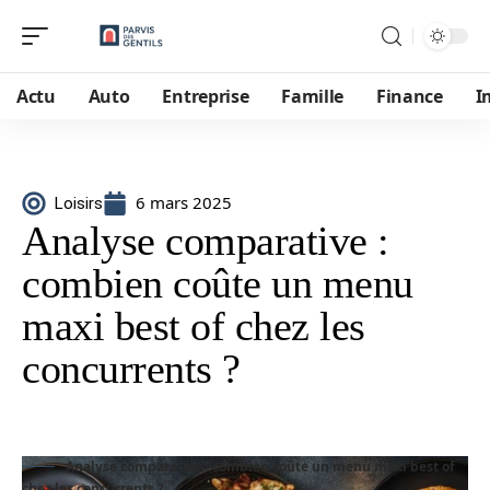
Actu
Auto
Entreprise
Famille
Finance
I
6 mars 2025
Loisirs
Analyse comparative :
combien coûte un menu
maxi best of chez les
concurrents ?
Analyse comparative : combien coûte un menu maxi best of
chez les concurrents ?