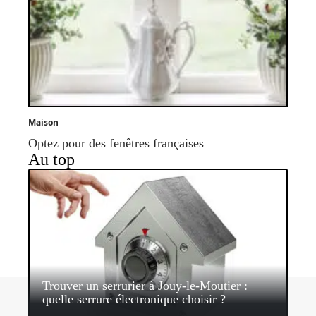
Maison
Optez pour des fenêtres françaises
Au top
Trouver un serrurier à Jouy-le-Moutier :
Contact
Mentions légales
Sitemap
quelle serrure électronique choisir ?