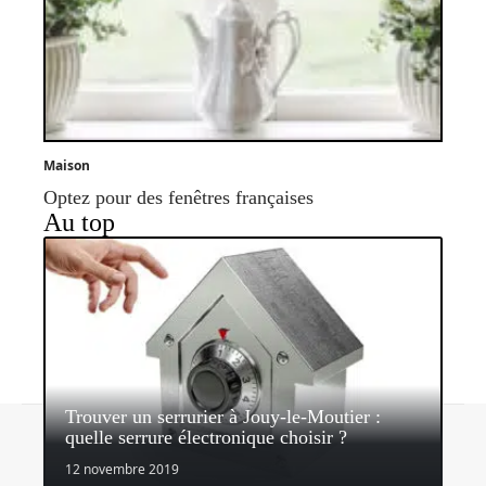
Maison
Optez pour des fenêtres françaises
Au top
Trouver un serrurier à Jouy-le-Moutier :
Contact
Mentions légales
Sitemap
quelle serrure électronique choisir ?
© 2026 | parvisdesgentils.fr
12 novembre 2019