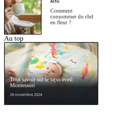
Actu
Comment
consommer du cbd
en fleur ?
Au top
Tout savoir sur le tapis éveil
Montessori
26 novembre 2024