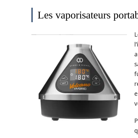
Les vaporisateurs porta
l
a
s
f
r
e
v
P
q