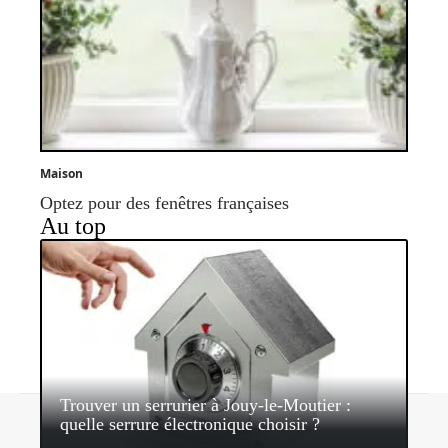
Maison
Optez pour des fenêtres françaises
Au top
Trouver un serrurier à Jouy-le-Moutier :
Contact
Mentions légales
Sitemap
quelle serrure électronique choisir ?