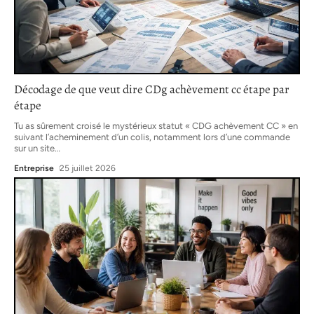
Décodage de que veut dire CDg achèvement cc étape par
étape
Tu as sûrement croisé le mystérieux statut « CDG achèvement CC » en
suivant l’acheminement d’un colis, notamment lors d’une commande
sur un site
…
Entreprise
25 juillet 2026