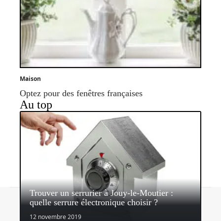
Maison
Optez pour des fenêtres françaises
Au top
Trouver un serrurier à Jouy-le-Moutier :
Contact
Mentions légales
Sitemap
quelle serrure électronique choisir ?
© 2026 | parvisdesgentils.fr
12 novembre 2019