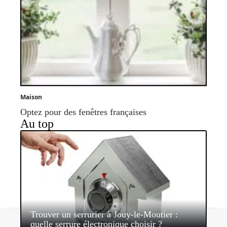
Maison
Optez pour des fenêtres françaises
Au top
Trouver un serrurier à Jouy-le-Moutier :
Contact
Mentions légales
Sitemap
quelle serrure électronique choisir ?