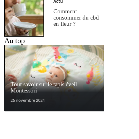
Actu
Comment
consommer du cbd
en fleur ?
Au top
Tout savoir sur le tapis éveil
Montessori
26 novembre 2024