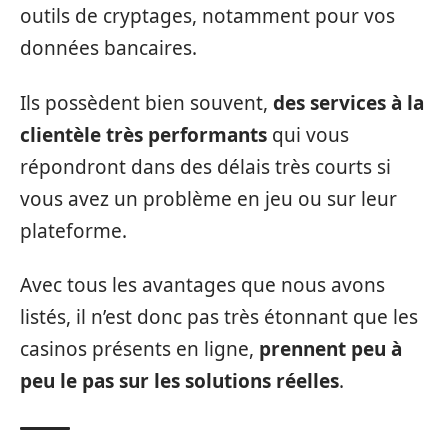
outils de cryptages, notamment pour vos
données bancaires.
Ils possèdent bien souvent,
des services à la
clientèle très performants
qui vous
répondront dans des délais très courts si
vous avez un problème en jeu ou sur leur
plateforme.
Avec tous les avantages que nous avons
listés, il n’est donc pas très étonnant que les
casinos présents en ligne,
prennent peu à
peu le pas sur les solutions réelles
.