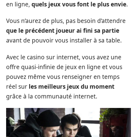
en ligne,
quels jeux vous font le plus envie
.
Vous n’aurez de plus, pas besoin d’attendre
que le précédent joueur ai fini sa partie
avant de pouvoir vous installer à sa table.
Avec le casino sur internet, vous avez une
offre quasi-infinie de jeux en ligne et vous
pouvez même vous renseigner en temps
réel sur
les meilleurs jeux du moment
grâce à la communauté internet.