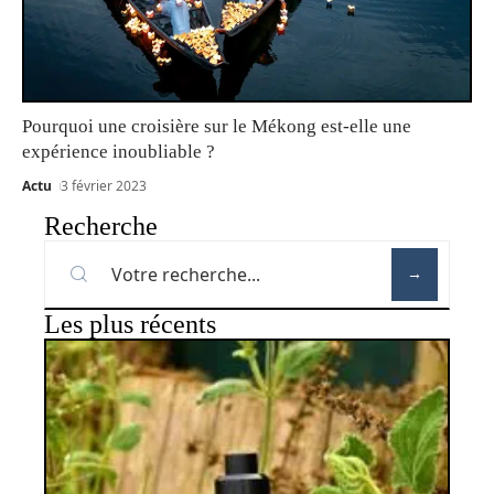
Pourquoi une croisière sur le Mékong est-elle une
expérience inoubliable ?
Actu
3 février 2023
Recherche
Les plus récents