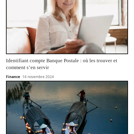
Identifiant compte Banque Postale : où les trouver et
comment s’en servir
Finance
16 novembre 2024