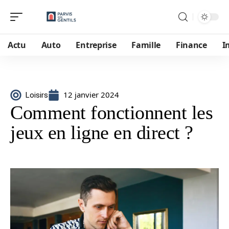
Actu
Auto
Entreprise
Famille
Finance
I
12 janvier 2024
Loisirs
Comment fonctionnent les
jeux en ligne en direct ?