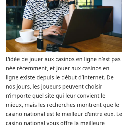
L’idée de jouer aux casinos en ligne n’est pas
née récemment, et jouer aux casinos en
ligne existe depuis le début d’Internet. De
nos jours, les joueurs peuvent choisir
n’importe quel site qui leur convient le
mieux, mais les recherches montrent que le
casino national est le meilleur d’entre eux. Le
casino national vous offre la meilleure