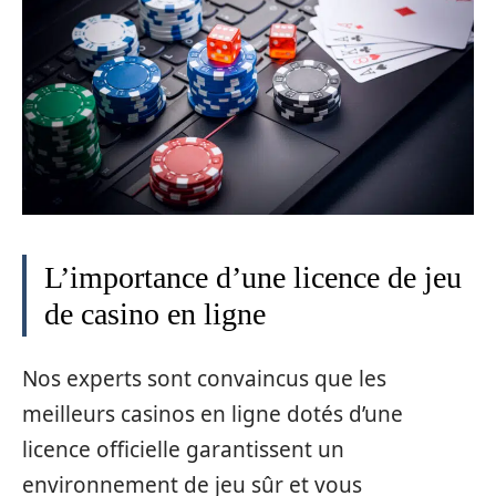
L’importance d’une licence de jeu
de casino en ligne
Nos experts sont convaincus que les
meilleurs casinos en ligne dotés d’une
licence officielle garantissent un
environnement de jeu sûr et vous