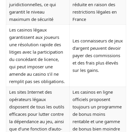
juridictionnelles, ce qui
réduite en raison des
garantit le niveau
restrictions légales en
maximum de sécurité
France
Les casinos légaux
garantissent aux joueurs
Les connaisseurs de jeux
une résolution rapide des
d’argent peuvent devoir
litiges avec la participation
payer des commissions
du concédant de licence,
et des frais plus élevés
qui peut imposer une
sur les gains.
amende au casino s’il ne
remplit pas ses obligations.
Les sites Internet des
Les casinos en ligne
opérateurs légaux
officiels proposent
disposent de tous les outils
toujours un programme
efficaces pour lutter contre
de bonus moins
la dépendance au jeu, ainsi
rentable et une gamme
que d’une fonction d’auto-
de bonus bien moindre