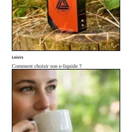
Loisirs
Comment choisir son e-liquide ?