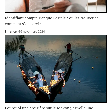
Identifiant compte Banque Postale : où les trouver et
comment s’en servir
Finance
16 novembre 2024
Pourquoi une croisière sur le Mékong est-elle une