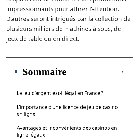
impressionnants pour attirer l’attention.
D’autres seront intrigués par la collection de
plusieurs milliers de machines à sous, de
jeux de table ou en direct.
Sommaire
Le jeu d’argent est-il légal en France ?
L’importance d’une licence de jeu de casino
en ligne
Avantages et inconvénients des casinos en
ligne légaux