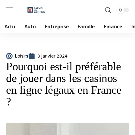
Actu
Auto
Entreprise
Famille
Finance
I
8 janvier 2024
Loisirs
Pourquoi est-il préférable
de jouer dans les casinos
en ligne légaux en France
?