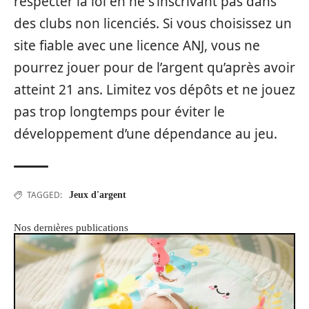
respecter la loi en ne s’inscrivant pas dans
des clubs non licenciés. Si vous choisissez un
site fiable avec une licence ANJ, vous ne
pourrez jouer pour de l’argent qu’après avoir
atteint 21 ans. Limitez vos dépôts et ne jouez
pas trop longtemps pour éviter le
développement d’une dépendance au jeu.
TAGGED:
Jeux d'argent
Nos dernières publications