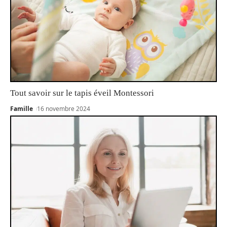
Tout savoir sur le tapis éveil Montessori
Famille
16 novembre 2024