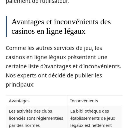
paiement de l’utilisateur.
Avantages et inconvénients des
casinos en ligne légaux
Comme les autres services de jeu, les
casinos en ligne légaux présentent une
certaine liste d’avantages et d’inconvénients.
Nos experts ont décidé de publier les
principaux:
Avantages
Inconvénients
Les activités des clubs
La bibliothèque des
licenciés sont réglementées
établissements de jeux
par des normes
légaux est nettement