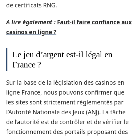
de certificats RNG.
A lire également :
Faut-il faire confiance aux
casinos en ligne ?
Le jeu d’argent est-il légal en
France ?
Sur la base de la législation des casinos en
ligne France, nous pouvons confirmer que
les sites sont strictement réglementés par
l’Autorité Nationale des Jeux (ANJ). La tâche
de l’autorité est de contrôler et de vérifier le
fonctionnement des portails proposant des