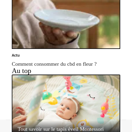
Actu
Comment consommer du cbd en fleur ?
Au top
Contact
Mentions légales
Sitemap
Tout savoir sur le tapis éveil Montessori