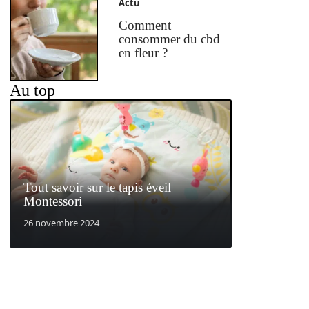
Actu
Comment
consommer du cbd
en fleur ?
Au top
Tout savoir sur le tapis éveil
Montessori
26 novembre 2024