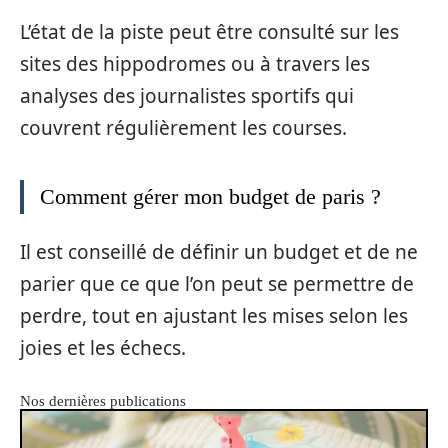
L’état de la piste peut être consulté sur les
sites des hippodromes ou à travers les
analyses des journalistes sportifs qui
couvrent régulièrement les courses.
Comment gérer mon budget de paris ?
Il est conseillé de définir un budget et de ne
parier que ce que l’on peut se permettre de
perdre, tout en ajustant les mises selon les
joies et les échecs.
Nos dernières publications