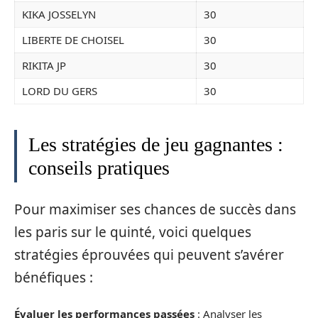
KIKA JOSSELYN
30
LIBERTE DE CHOISEL
30
RIKITA JP
30
LORD DU GERS
30
Les stratégies de jeu gagnantes :
conseils pratiques
Pour maximiser ses chances de succès dans
les paris sur le quinté, voici quelques
stratégies éprouvées qui peuvent s’avérer
bénéfiques :
Évaluer les performances passées
: Analyser les