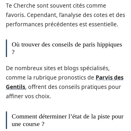
Te Cherche sont souvent cités comme
favoris. Cependant, l’analyse des cotes et des
performances précédentes est essentielle.
Où trouver des conseils de paris hippiques
?
De nombreux sites et blogs spécialisés,
comme la rubrique pronostics de
Parvis des
Gentils
, offrent des conseils pratiques pour
affiner vos choix.
Comment déterminer l’état de la piste pour
une course ?