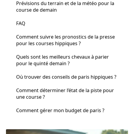
Prévisions du terrain et de la météo pour la
course de demain
FAQ
Comment suivre les pronostics de la presse
pour les courses hippiques ?
Quels sont les meilleurs chevaux à parier
pour le quinté demain ?
Où trouver des conseils de paris hippiques ?
Comment déterminer l’état de la piste pour
une course ?
Comment gérer mon budget de paris ?