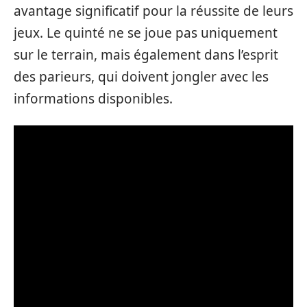
avantage significatif pour la réussite de leurs
jeux. Le quinté ne se joue pas uniquement
sur le terrain, mais également dans l’esprit
des parieurs, qui doivent jongler avec les
informations disponibles.