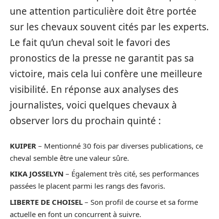
une attention particulière doit être portée
sur les chevaux souvent cités par les experts.
Le fait qu’un cheval soit le favori des
pronostics de la presse ne garantit pas sa
victoire, mais cela lui confère une meilleure
visibilité. En réponse aux analyses des
journalistes, voici quelques chevaux à
observer lors du prochain quinté :
KUIPER
– Mentionné 30 fois par diverses publications, ce
cheval semble être une valeur sûre.
KIKA JOSSELYN
– Également très cité, ses performances
passées le placent parmi les rangs des favoris.
LIBERTE DE CHOISEL
– Son profil de course et sa forme
actuelle en font un concurrent à suivre.