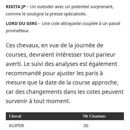
RIKITA JP
– Un outsider avec un potentiel surprenant,
comme le souligne la presse spécialisée.
LORD DU GERS
– Une cote attrayante couplée à un passé
prometteur.
Ces chevaux, en vue de la journée de
courses, devraient intéresser tout parieur
averti. Le suivi des analyses est également
recommandé pour ajuster les paris à
mesure que la date de la course approche,
car des changements dans les cotes peuvent
survenir à tout moment.
Cheval
Nb Citations
KUIPER
30