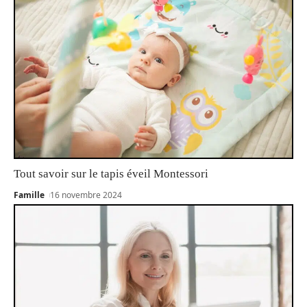
Tout savoir sur le tapis éveil Montessori
Famille
16 novembre 2024