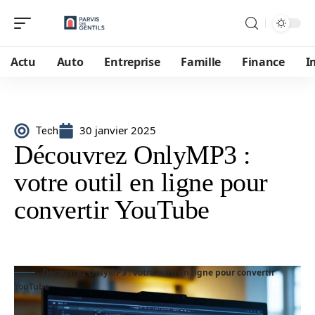
Actu
Auto
Entreprise
Famille
Finance
I
30 janvier 2025
Tech
Découvrez OnlyMP3 :
votre outil en ligne pour
convertir YouTube
Découvrez OnlyMP3 : votre outil en ligne pour convertir
YouTube