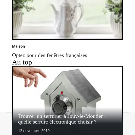
Maison
Optez pour des fenêtres françaises
Au top
Trouver un serrurier à Jouy-le-Moutier :
Contact
Mentions légales
Sitemap
quelle serrure électronique choisir ?
© 2026 | parvisdesgentils.fr
12 novembre 2019