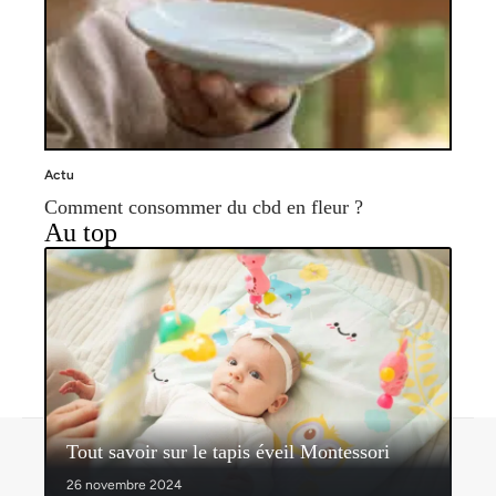
Actu
Comment consommer du cbd en fleur ?
Au top
Contact
Mentions légales
Sitemap
Tout savoir sur le tapis éveil Montessori
© 2026 | parvisdesgentils.fr
26 novembre 2024