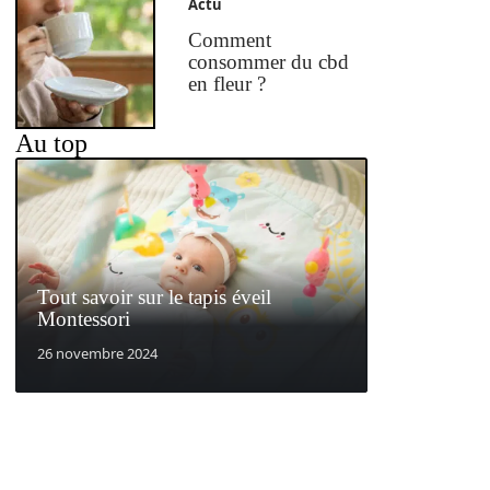
Actu
Comment
consommer du cbd
en fleur ?
Au top
Tout savoir sur le tapis éveil
Montessori
26 novembre 2024