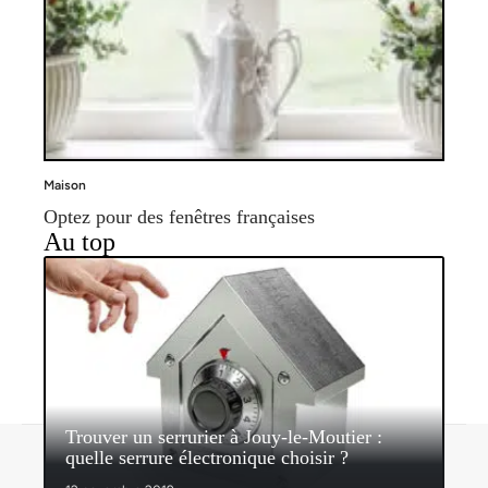
Maison
Optez pour des fenêtres françaises
Au top
Trouver un serrurier à Jouy-le-Moutier :
Contact
Mentions légales
Sitemap
quelle serrure électronique choisir ?