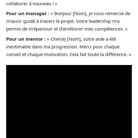
collaborer à nouveau ! »
Pour un manager :
« Bonjour [Nom], je vous remercie de
m’avoir guidé à travers le projet. Votre leadership m’a
permis de m’épanouir et d’améliorer mes compétences. »
Pour un mentor :
« Cher(e) [Nom], votre aide a été
inestimable dans ma progression. Merci pour chaque
conseil et chaque motivation. Cela fait toute la différence. »