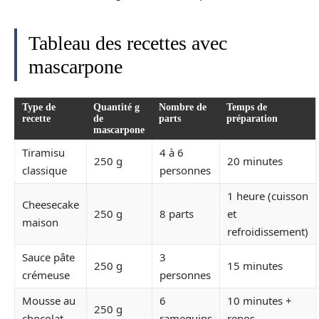
Tableau des recettes avec
mascarpone
Type de
Quantité g
Nombre de
Temps de
recette
de
parts
préparation
mascarpone
Tiramisu
4 à 6
250 g
20 minutes
classique
personnes
1 heure (cuisson
Cheesecake
250 g
8 parts
et
maison
refroidissement)
Sauce pâte
3
250 g
15 minutes
crémeuse
personnes
Mousse au
6
10 minutes +
250 g
chocolat
ramequins
repos