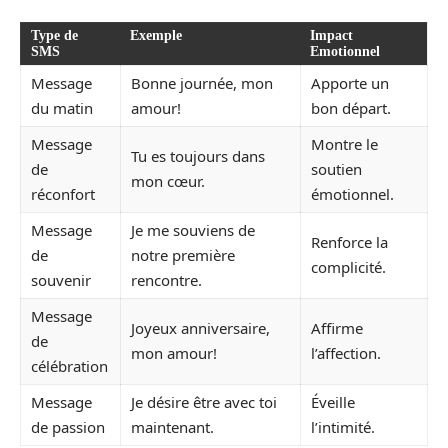
Type de
Exemple
Impact
SMS
Emotionnel
Message
Bonne journée, mon
Apporte un
du matin
amour!
bon départ.
Message
Montre le
Tu es toujours dans
de
soutien
mon cœur.
réconfort
émotionnel.
Message
Je me souviens de
Renforce la
de
notre première
complicité.
souvenir
rencontre.
Message
Joyeux anniversaire,
Affirme
de
mon amour!
l’affection.
célébration
Message
Je désire être avec toi
Éveille
de passion
maintenant.
l’intimité.