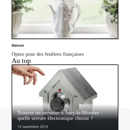
Maison
Optez pour des fenêtres françaises
Au top
Trouver un serrurier à Jouy-le-Moutier :
Contact
Mentions légales
Sitemap
quelle serrure électronique choisir ?
© 2026 | parvisdesgentils.fr
12 novembre 2019