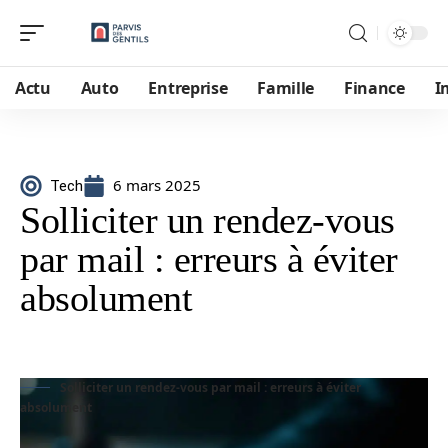
Actu
Auto
Entreprise
Famille
Finance
I
6 mars 2025
Tech
Solliciter un rendez-vous
par mail : erreurs à éviter
absolument
Solliciter un rendez-vous par mail : erreurs à éviter
absolument