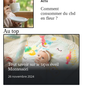
Actu
Comment
consommer du cbd
en fleur ?
Au top
Tout savoir sur le tapis éveil
Montessori
26 novembre 2024