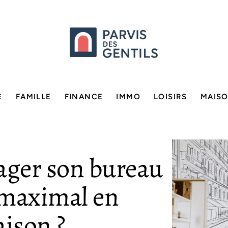
E
FAMILLE
FINANCE
IMMO
LOISIRS
MAIS
er son bureau
 maximal en
aison ?