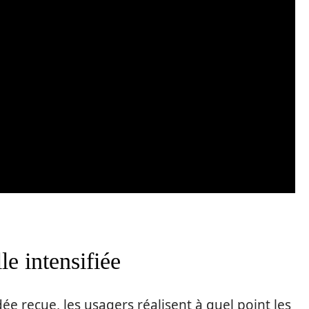
e intensifiée
ée reçue, les usagers réalisent à quel point les