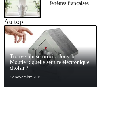
fenêtres françaises
Au top
Trouver un serrurier à Jouy-le-
Moutier : quelle serrure électronique
choisir ?
12 novembre 2019