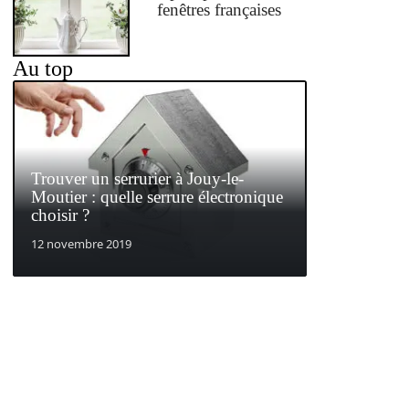
fenêtres françaises
Au top
Trouver un serrurier à Jouy-le-
Moutier : quelle serrure électronique
choisir ?
12 novembre 2019