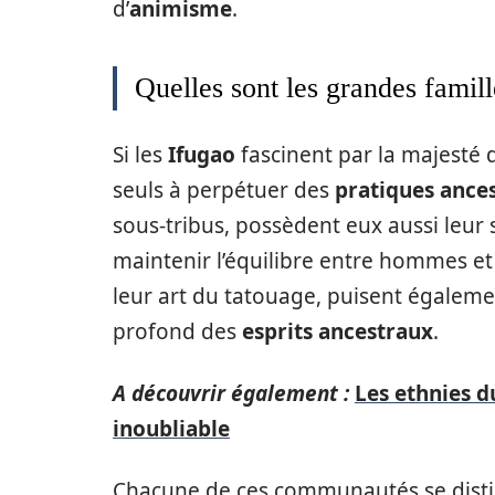
d’
animisme
.
Quelles sont les grandes famill
Si les
Ifugao
fascinent par la majesté d
seuls à perpétuer des
pratiques ances
sous-tribus, possèdent eux aussi leu
maintenir l’équilibre entre hommes et
leur art du tatouage, puisent égaleme
profond des
esprits ancestraux
.
A découvrir également :
Les ethnies d
inoubliable
Chacune de ces communautés se dist