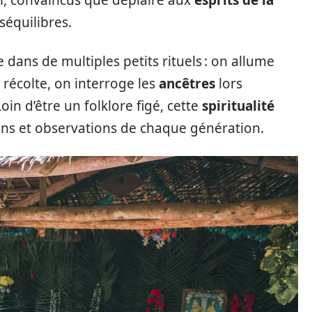
er, convaincus que déplaire aux
esprits de la
séquilibres.
 dans de multiples petits rituels : on allume
 récolte, on interroge les
ancêtres
lors
n d’être un folklore figé, cette
spiritualité
ns et observations de chaque génération.