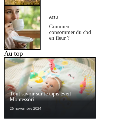
Actu
Comment
consommer du cbd
en fleur ?
Au top
Tout savoir sur le tapis éveil
Montessori
26 novembre 2024