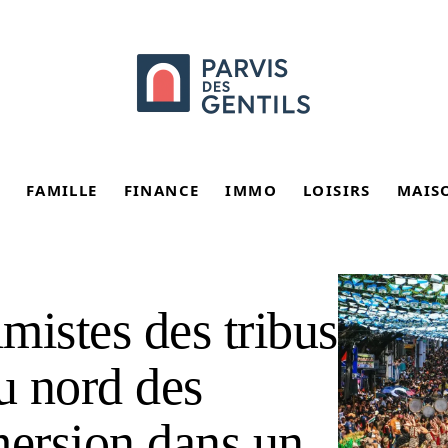
FAMILLE
FINANCE
IMMO
LOISIRS
MAIS
imistes des tribus
u nord des
mersion dans un