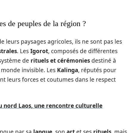
es de peuples de la région ?
e leurs paysages agricoles, ils ne sont pas les
trales
. Les
Igorot
, composés de différentes
r système de
rituels et cérémonies
destiné à
 monde invisible. Les
Kalinga
, réputés pour
nt leurs forces et coutumes dans le respect
u nord Laos, une rencontre culturelle
ingue par sa
langue
, son
art
et ses
rituels
, mais