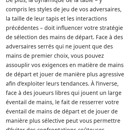
De plus, la dynamique de la table – y
compris les styles de jeu de vos adversaires,
la taille de leur tapis et les interactions
précédentes – doit influencer votre stratégie
de sélection des mains de départ. Face à des
adversaires serrés qui ne jouent que des
mains de premier choix, vous pouvez
assouplir vos exigences en matière de mains
de départ et jouer de manière plus agressive
afin d’exploiter leurs tendances. À l’inverse,
face à des joueurs libres qui jouent un large
éventail de mains, le fait de resserrer votre
éventail de mains de départ et de jouer de
manière plus sélective peut vous permettre