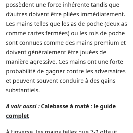
possèdent une force inhérente tandis que
d’autres doivent être pliées immédiatement.
Les mains telles que les as de poche (deux as
comme cartes fermées) ou les rois de poche
sont connues comme des mains premium et
doivent généralement être jouées de
manière agressive. Ces mains ont une forte
probabilité de gagner contre les adversaires
et peuvent souvent conduire à des gains
substantiels.
A voir aussi :
Calebasse à maté : le guide
complet
À l’inverse, les mains telles que 7-2 offsuit