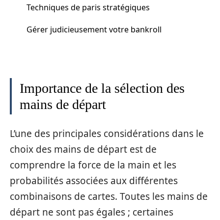
Techniques de paris stratégiques
Gérer judicieusement votre bankroll
Importance de la sélection des
mains de départ
L’une des principales considérations dans le
choix des mains de départ est de
comprendre la force de la main et les
probabilités associées aux différentes
combinaisons de cartes. Toutes les mains de
départ ne sont pas égales ; certaines