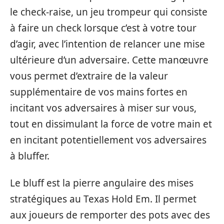
le check-raise, un jeu trompeur qui consiste
à faire un check lorsque c’est à votre tour
d’agir, avec l’intention de relancer une mise
ultérieure d’un adversaire. Cette manœuvre
vous permet d’extraire de la valeur
supplémentaire de vos mains fortes en
incitant vos adversaires à miser sur vous,
tout en dissimulant la force de votre main et
en incitant potentiellement vos adversaires
à bluffer.
Le bluff est la pierre angulaire des mises
stratégiques au Texas Hold Em. Il permet
aux joueurs de remporter des pots avec des