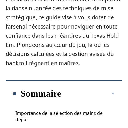
la danse nuancée des techniques de mise
stratégique, ce guide vise à vous doter de
l’arsenal nécessaire pour naviguer en toute
confiance dans les méandres du Texas Hold
Em. Plongeons au cœur du jeu, là où les
décisions calculées et la gestion avisée du
bankroll règnent en maîtres.
Sommaire
Importance de la sélection des mains de
départ