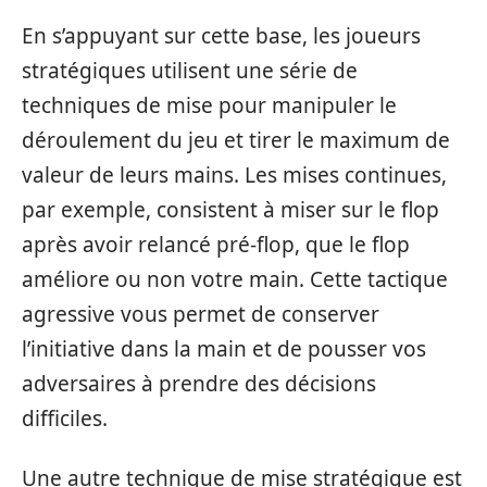
En s’appuyant sur cette base, les joueurs
stratégiques utilisent une série de
techniques de mise pour manipuler le
déroulement du jeu et tirer le maximum de
valeur de leurs mains. Les mises continues,
par exemple, consistent à miser sur le flop
après avoir relancé pré-flop, que le flop
améliore ou non votre main. Cette tactique
agressive vous permet de conserver
l’initiative dans la main et de pousser vos
adversaires à prendre des décisions
difficiles.
Une autre technique de mise stratégique est