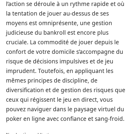
l’action se déroule à un rythme rapide et où
la tentation de jouer au-dessus de ses
moyens est omniprésente, une gestion
judicieuse du bankroll est encore plus
cruciale. La commodité de jouer depuis le
confort de votre domicile s’accompagne du
risque de décisions impulsives et de jeu
imprudent. Toutefois, en appliquant les
mêmes principes de discipline, de
diversification et de gestion des risques que
ceux qui régissent le jeu en direct, vous
pouvez naviguer dans le paysage virtuel du
poker en ligne avec confiance et sang-froid.