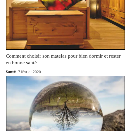
Comment choisir son matelas pour bien dormir et rester
en bonne santé
Santé
7 février 2020