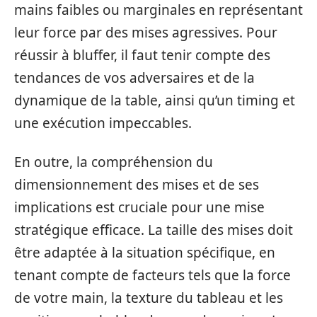
mains faibles ou marginales en représentant
leur force par des mises agressives. Pour
réussir à bluffer, il faut tenir compte des
tendances de vos adversaires et de la
dynamique de la table, ainsi qu’un timing et
une exécution impeccables.
En outre, la compréhension du
dimensionnement des mises et de ses
implications est cruciale pour une mise
stratégique efficace. La taille des mises doit
être adaptée à la situation spécifique, en
tenant compte de facteurs tels que la force
de votre main, la texture du tableau et les