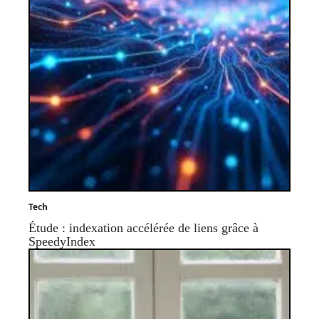
Tech
Étude : indexation accélérée de liens grâce à
SpeedyIndex