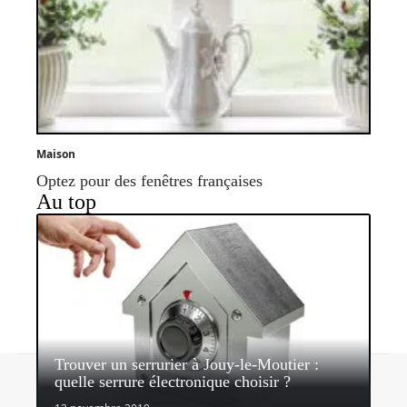
Maison
Optez pour des fenêtres françaises
Au top
Trouver un serrurier à Jouy-le-Moutier :
Contact
Mentions légales
Sitemap
quelle serrure électronique choisir ?