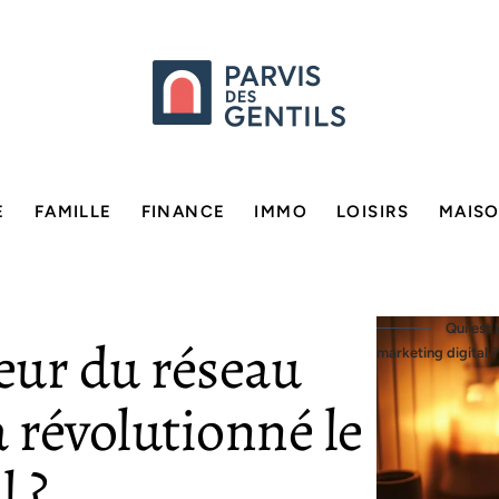
E
FAMILLE
FINANCE
IMMO
LOISIRS
MAIS
Qui est 
teur du réseau
marketing digital ?
 révolutionné le
l ?