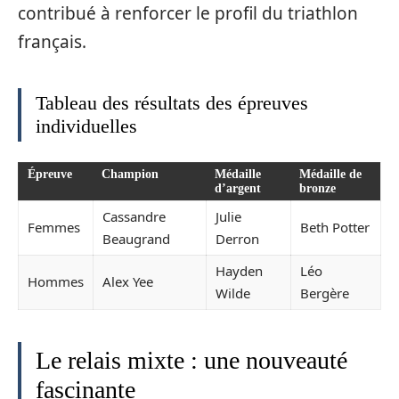
contribué à renforcer le profil du triathlon
français.
Tableau des résultats des épreuves
individuelles
Épreuve
Champion
Médaille
Médaille de
d’argent
bronze
Cassandre
Julie
Femmes
Beth Potter
Beaugrand
Derron
Hayden
Léo
Hommes
Alex Yee
Wilde
Bergère
Le relais mixte : une nouveauté
fascinante