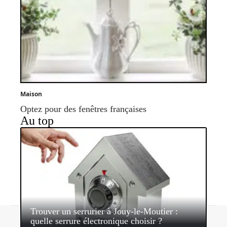
Maison
Optez pour des fenêtres françaises
Au top
Trouver un serrurier à Jouy-le-Moutier :
Contact
Mentions légales
Sitemap
quelle serrure électronique choisir ?